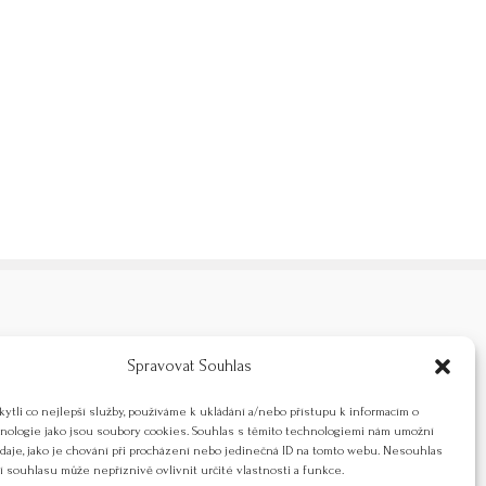
ské tábory
Spravovat Souhlas
tli co nejlepší služby, používáme k ukládání a/nebo přístupu k informacím o
hnologie jako jsou soubory cookies. Souhlas s těmito technologiemi nám umožní
daje, jako je chování při procházení nebo jedinečná ID na tomto webu. Nesouhlas
 souhlasu může nepříznivě ovlivnit určité vlastnosti a funkce.