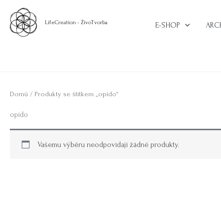
Přeskočit
na
LifeCreation - ŽivoTvorba
E-SHOP
ARC
obsah
Domů
/ Produkty se štítkem „opido“
opido
Vašemu výběru neodpovídají žádné produkty.