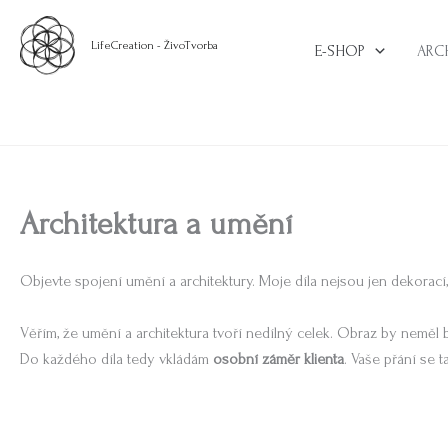
Přeskočit
na
LifeCreation - ŽivoTvorba
E-SHOP
ARC
obsah
Architektura a umění
Objevte spojení umění a architektury. Moje díla nejsou jen dekorací, 
Věřím, že umění a architektura tvoří nedílný celek. Obraz by neměl 
Do každého díla tedy vkládám
osobní záměr klienta
. Vaše přání se t