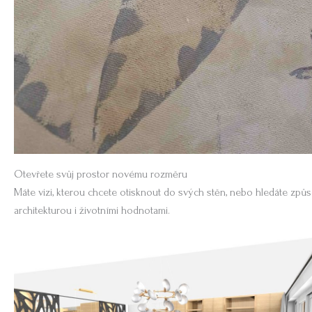
Otevřete svůj prostor novému rozměru
Máte vizi, kterou chcete otisknout do svých stěn, nebo hledáte způs
architekturou i životními hodnotami.