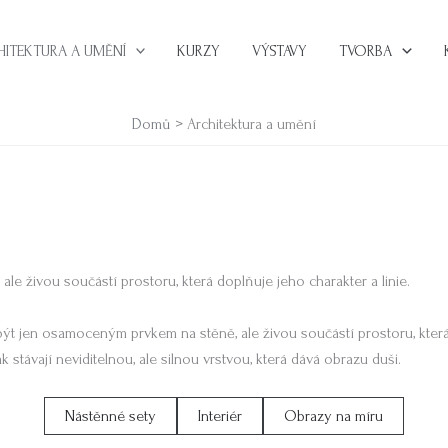
HITEKTURA A UMĚNÍ
KURZY
VÝSTAVY
TVORBA
Domů
Architektura a umění
ale živou součástí prostoru, která doplňuje jeho charakter a linie.
být jen osamoceným prvkem na stěně, ale živou součástí prostoru, která 
ak stávají neviditelnou, ale silnou vrstvou, která dává obrazu duši.
Nástěnné sety
Interiér
Obrazy na míru