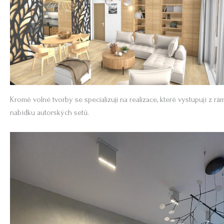
Kromě volné tvorby se specializuji na realizace, které vystupují z 
nabídku autorských setů.