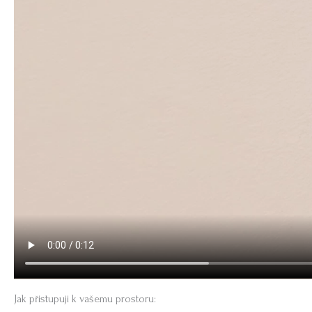
Jak přistupuji k vašemu prostoru: