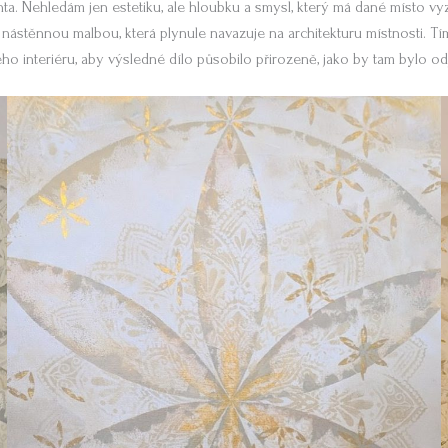
ta. Nehledám jen estetiku, ale hloubku a smysl, který má dané místo vy
ástěnnou malbou, která plynule navazuje na architekturu místnosti. Tím
eho interiéru, aby výsledné dílo působilo přirozeně, jako by tam bylo od