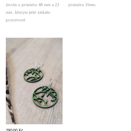
života o průměru 48 mm a 23
průměru 31mm.
mm , kterým jistě získáte
pozornost.
290,00
Kč