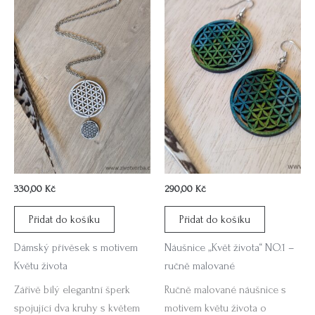
330,00
Kč
290,00
Kč
Přidat do košíku
Přidat do košíku
Dámský přívěsek s motivem
Náušnice „Květ života“ NO.1 –
Květu života
ručně malované
Zářivě bílý elegantní šperk
Ručně malované náušnice s
spojující dva kruhy s květem
motivem květu života o