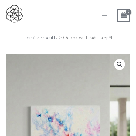
Přeskočit
na
obsah
Domů
Produkty
Od chaosu k řádu.. a zpět
Od
chaosu
k
řádu..
a
zpět
množství