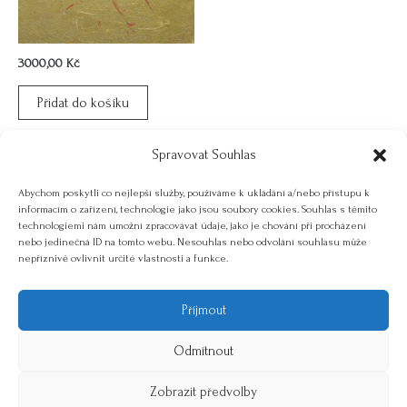
3000,00
Kč
Přidat do košíku
Otisk
Spravovat Souhlas
Obraz – originál, akryl na
desce, 20×20 cm, rámován
Abychom poskytli co nejlepší služby, používáme k ukládání a/nebo přístupu k
informacím o zařízení, technologie jako jsou soubory cookies. Souhlas s těmito
technologiemi nám umožní zpracovávat údaje, jako je chování při procházení
nebo jedinečná ID na tomto webu. Nesouhlas nebo odvolání souhlasu může
nepříznivě ovlivnit určité vlastnosti a funkce.
Příjmout
"Objevte kouzlo geometrie. Vytvářím univerzální produkty."
Odmítnout
Zobrazit předvolby