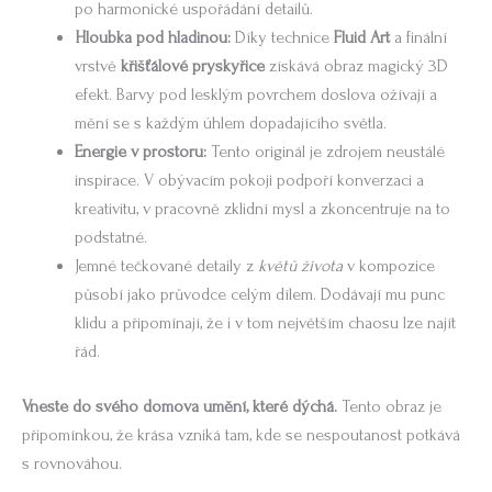
po harmonické uspořádání detailů.
Hloubka pod hladinou:
Díky technice
Fluid Art
a finální
vrstvě
křišťálové pryskyřice
získává obraz magický 3D
efekt. Barvy pod lesklým povrchem doslova ožívají a
mění se s každým úhlem dopadajícího světla.
Energie v prostoru:
Tento originál je zdrojem neustálé
inspirace. V obývacím pokoji podpoří konverzaci a
kreativitu, v pracovně zklidní mysl a zkoncentruje na to
podstatné.
Jemné tečkované detaily z
květů života
v kompozice
působí jako průvodce celým dílem. Dodávají mu punc
klidu a připomínají, že i v tom největším chaosu lze najít
řád.
Vneste do svého domova umění, které dýchá.
Tento obraz je
připomínkou, že krása vzniká tam, kde se nespoutanost potkává
s rovnováhou.