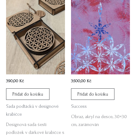
390,00
Kč
3500,00
Kč
Přidat do košíku
Přidat do košíku
Sada podtácků v designové
Success
krabičce
Obraz, akryl na desce, 30×30
Designová sada šesti
cm, zarámován
podložek v dárkové krabičce s