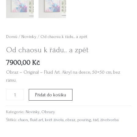
Domů
/
Novinky
/ Od chaosu k řádu.. a zpět
Od chaosu k řádu.. a zpět
7900,00
Kč
Obraz – Originál – Fluid Art. Akryl na desce, 50×50 cm, bez
rámu.
Přidat do košíku
Kategorie:
Novinky
,
Obrazy
Štítků:
chaos
,
fluid art
,
květ života
,
obraz
,
pouring
,
řád
,
životvorba