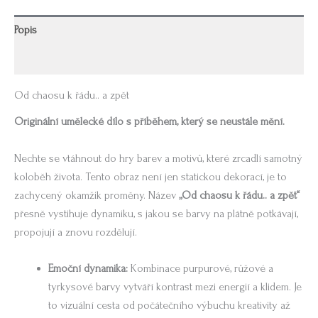
Popis
Další informace
Od chaosu k řádu.. a zpět
Originální umělecké dílo s příběhem, který se neustále mění.
Nechte se vtáhnout do hry barev a motivů, které zrcadlí samotný
koloběh života. Tento obraz není jen statickou dekorací, je to
zachycený okamžik proměny. Název
„Od chaosu k řádu.. a zpět“
přesně vystihuje dynamiku, s jakou se barvy na plátně potkávají,
propojují a znovu rozdělují.
Emoční dynamika:
Kombinace purpurové, růžové a
tyrkysové barvy vytváří kontrast mezi energií a klidem. Je
to vizuální cesta od počátečního výbuchu kreativity až