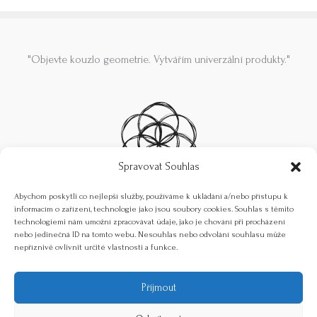
"Objevte kouzlo geometrie. Vytvářím univerzální produkty."
Spravovat Souhlas
Abychom poskytli co nejlepší služby, používáme k ukládání a/nebo přístupu k
Obchodní podmínky
informacím o zařízení, technologie jako jsou soubory cookies. Souhlas s těmito
technologiemi nám umožní zpracovávat údaje, jako je chování při procházení
Všeobecné podmínky pro příměstské tábory
nebo jedinečná ID na tomto webu. Nesouhlas nebo odvolání souhlasu může
Doprava a platba
nepříznivě ovlivnit určité vlastnosti a funkce.
Reklamace a vrácení zboží
Zásady ochrany osobních údajů
Příjmout
Kontakt